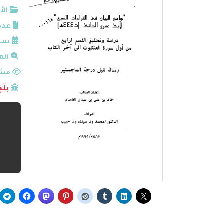
الأ
عدد
سنة
الم
مشا
بلّ