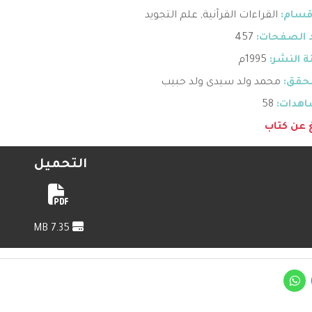
قسام:
القراءات القرآنية
,
علم التجويد
 الصفحات:
457
 النشر:
1995م
حقق:
محمد ولد سيدى ولد حبيب
هدات:
58
غ عن كتاب
التحميل
7.35 MB