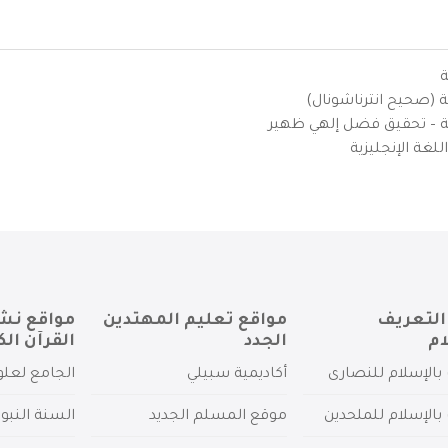
ة
ية (صحيح انترناشونال)
يزية – تحقيق فضل إلهي ظهير
لغة الإنجليزية
التعريف
مواقع تعليم المهتدين
مواقع نش
ام
الجدد
القرآن الك
بالإسلام للنصارى
أكاديمية سبيلي
الجامع لعلو
بالإسلام للملحدين
موقع المسلم الجديد
السنة النبو