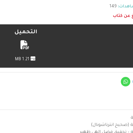
هدات:
149
غ عن كتاب
التحميل
1.21 MB
ة
ية (صحيح انترناشونال)
يزية – تحقيق فضل إلهي ظهير