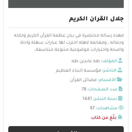
جلال القران الكريم
فهذه رسالة مختصرة في بيان عظمة القرآن الكريم وجلاله
وجماله ، ومغانمه لاهله اخترت لها عبارات سهلة وادلة
واضحة واختيارات موضوعية متنوعة متناسقة،
المؤلف:
طه عابدين طه
الناشر:
مؤسسة النباء العظيم
الأقسام:
فضائل القرآن
عدد الصفحات:
78
سنة النشر:
1441
مشاهدات:
87
بلّغ عن كتاب