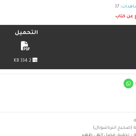
هدات:
37
غ عن كتاب
التحميل
334.2 KB
ة
ية (صحيح انترناشونال)
يزية – تحقيق فضل إلهي ظهير