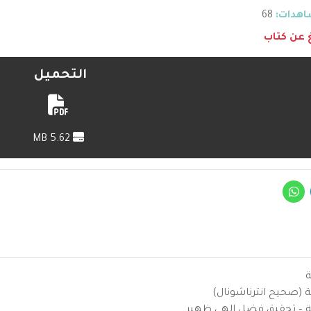
هدات:
68
غ عن كتاب
التحميل
5.62 MB
ة
ية (صحيح انترناشونال)
يزية – تحقيق فضل إلهي ظهير