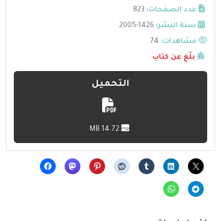
عدد الصفحات:
823
سنة النشر:
1426-2005
مشاهدات:
74
بلّغ عن كتاب
التحميل
14.72 MB