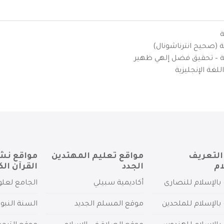
ة
ية (صحيح انترناشونال)
يزية – تحقيق فضل إلهي ظهير
لغة الإنجليزية
التعريف
مواقع تعليم المهتدين
مواقع نش
ام
الجدد
القرآن الك
بالإسلام للنصارى
أكاديمية سبيلي
الجامع لعلو
بالإسلام للملحدين
موقع المسلم الجديد
السنة النبو