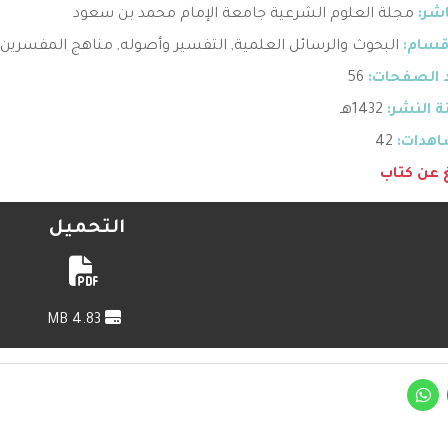
اشر:
مجلة العلوم الشرعية جامعة الإمام محمد بن سعود
قسام:
البحوث والرسائل العلمية
,
التفسير وأصوله
,
مناهج المفسرين
 الصفحات:
56
 النشر:
1432هـ
هدات:
42
غ عن كتاب
التحميل
4.83 MB