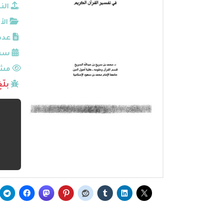
الن
الأ
عدد
سنة
مشا
بلّ