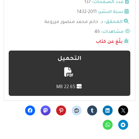
عدد الصفحات:
137
سنة النشر:
2011-1432
المحقق:
د. حاتم محمد منصور مزروعة
مشاهدات:
46
بلّغ عن كتاب
التحميل
22.65 MB