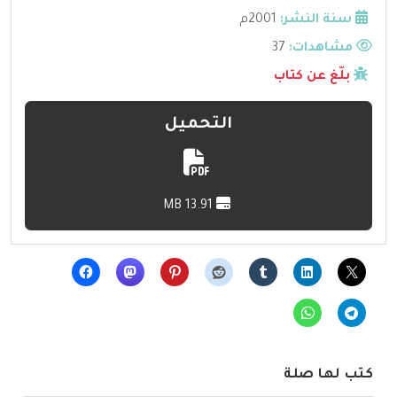
سنة النشر:
2001م
مشاهدات:
37
بلّغ عن كتاب
التحميل
13.91 MB
كتب لها صلة