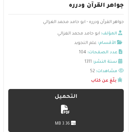
جواهر القرآن ودرره
جواهر القرآن ودرره - ابو حامد محمد الغزالي
المؤلف:
ابو حامد محمد الغزالي
الأقسام:
علم التجويد
عدد الصفحات:
104
سنة النشر:
1311
مشاهدات:
52
بلّغ عن كتاب
التحميل
3.36 MB