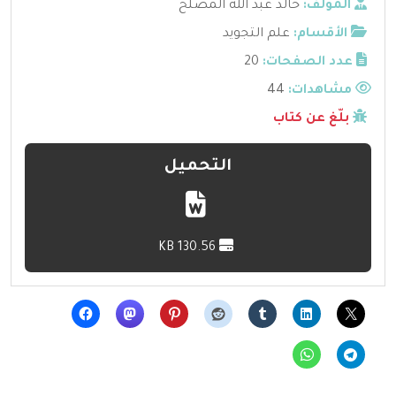
المؤلف:
خالد عبد الله المصلح
الأقسام:
علم التجويد
عدد الصفحات:
20
مشاهدات:
44
بلّغ عن كتاب
التحميل
130.56 KB