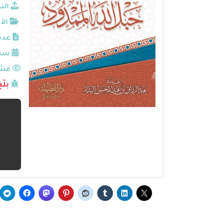
الن
الأ
عدد
سنة
مشا
بلّ