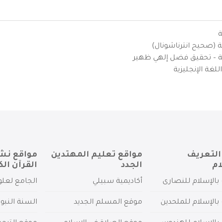
ة
ية (صحيح انترناشونال)
يزية – تحقيق فضل إلهي ظهير
لغة الإنجليزية
التعريف
مواقع تعليم المهتدين
مواقع نش
ام
الجدد
القرآن الك
بالإسلام للنصارى
أكاديمية سبيلي
الجامع لعلو
بالإسلام للملحدين
موقع المسلم الجديد
السنة النبو