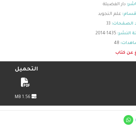
اشر:
دار الفضيلة
قسام:
علم التجويد
 الصفحات:
33
 النشر:
1435-2014
هدات:
48
غ عن كتاب
التحميل
1.56 MB