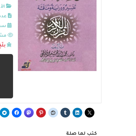
الأ
عدد
سنة
مشا
بلّ
كتب لها صلة