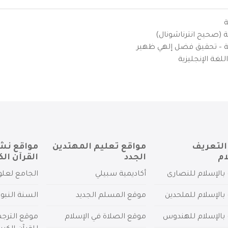
ة
ية (صحيح انترناشونال)
يزية – تحقيق فضل إلهي ظهير
لغة الإنجليزية
التعريف
مواقع تعليم المهتدين
مواقع نش
ام
الجدد
القرآن الك
بالإسلام للنصارى
أكاديمية سبيلي
الجامع لعلو
بالإسلام للملحدين
موقع المسلم الجديد
السنة النبو
 بالإسلام للهندوس
موقع الصلاة في الإسلام
موقع الترج