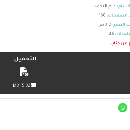
قسام:
علم التجويد
 الصفحات:
160
 النشر:
2012م
هدات:
46
غ عن كتاب
التحميل
15.82 MB