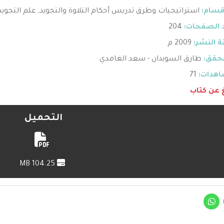
قسام:
استراتيجيات وطرق تدريس أحكام التلاوة والتجويد
,
علم التجويد
 الصفحات:
204
 النشر:
2009 م
حقق:
طارق السويدان - سعد الغامدي
هدات:
71
غ عن كتاب
التحميل
104.25 MB