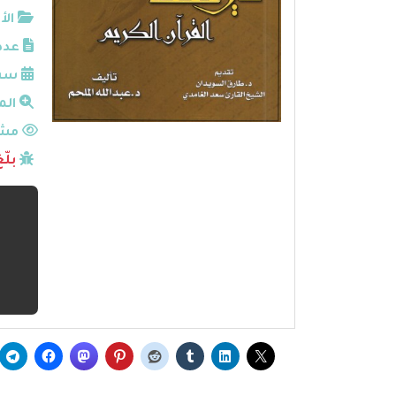
الأ
عدد
سنة
الم
مشا
بلّ