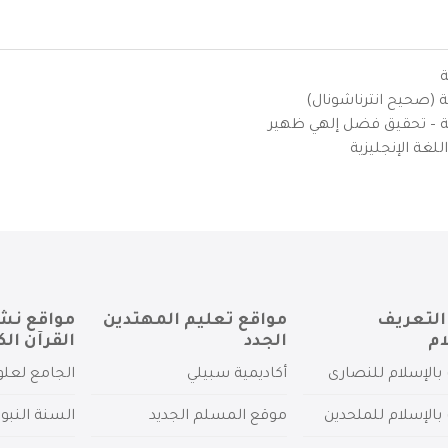
ة
ية (صحيح انترناشونال)
يزية – تحقيق فضل إلهي ظهير
لغة الإنجليزية
التعريف
مواقع تعليم المهتدين
مواقع نش
ام
الجدد
القرآن الك
بالإسلام للنصارى
أكاديمية سبيلي
الجامع لعلو
بالإسلام للملحدين
موقع المسلم الجديد
السنة النبو