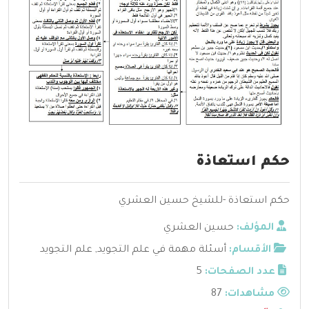
حكم استعاذة
حكم استعاذة -للشيخ حسين العشري
المؤلف:
حسين العشري
الأقسام:
أسئلة مهمة في علم التجويد
,
علم التجويد
عدد الصفحات:
5
مشاهدات:
87