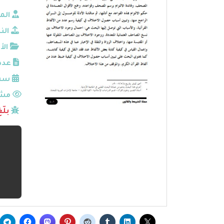
الم
الن
الأ
عدد
سنة
مشا
بلّ