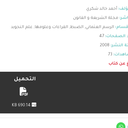
ؤلف:
أحمد خالد شكري
اشر:
مجلة الشريعة و القانون
قسام:
الرسم العثماني
,
الضبط
,
القراءات وعلومها
,
علم التجويد
 الصفحات:
47
 النشر:
2008
هدات:
73
غ عن كتاب
التحميل
690.14 KB