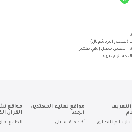
ة
ية (صحيح انترناشونال)
يزية – تحقيق فضل إلهي ظهير
لغة الإنجليزية
التعريف
مواقع تعليم المهتدين
مواقع نش
ام
الجدد
القرآن الك
بالإسلام للنصارى
أكاديمية سبيلي
الجامع لعلو