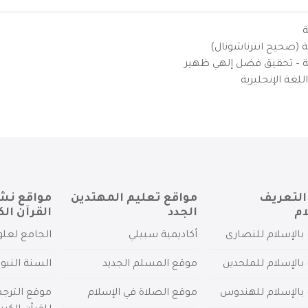
ة
ية (صحيح انترناشونال)
يزية – تحقيق فضل إلهي ظهير
لغة الإنجليزية
التعريف
مواقع تعليم المهتدين
مواقع نش
ام
الجدد
القرآن الك
بالإسلام للنصارى
أكاديمية سبيلي
الجامع لعلو
بالإسلام للملحدين
موقع المسلم الجديد
السنة النبو
 بالإسلام للهندوس
موقع الصلاة في الإسلام
موقع الترج