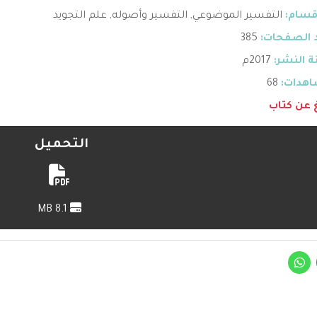
قسام:
التفسير الموضوعي
,
التفسير وأصوله
,
علم التجويد
 الصفحات:
385
 النشر:
2017م
هدات:
68
غ عن كتاب
التحميل
8.1 MB