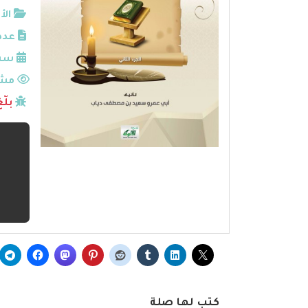
الأ
عدد
سنة
مشا
بلّ
كتب لها صلة