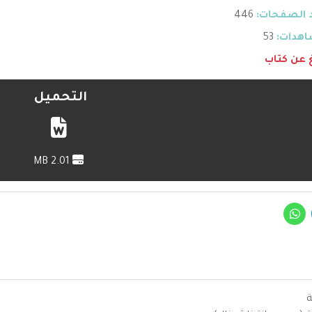
 الصفحات:
446
هدات:
53
غ عن كتاب
التحميل
2.01 MB
ة