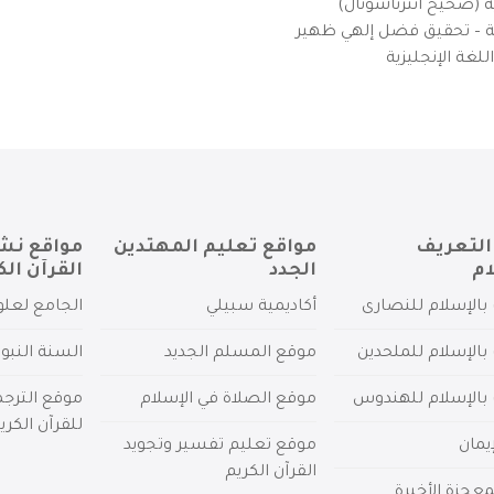
ية (صحيح انترناشونال)
يزية – تحقيق فضل إلهي ظهير
لغة الإنجليزية
التعريف
مواقع تعليم المهتدين
مواقع نش
ام
الجدد
القرآن الك
بالإسلام للنصارى
أكاديمية سبيلي
الجامع لعلو
بالإسلام للملحدين
موقع المسلم الجديد
السنة النبو
 بالإسلام للهندوس
موقع الصلاة في الإسلام
موقع الترج
للقرآن الكري
يمان
موقع تعليم تفسير وتجويد
القرآن الكريم
عجزة الأخيرة