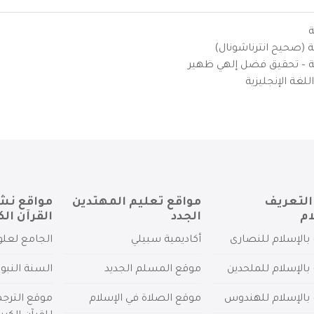
ة
ية (صحيح انترناشونال)
يزية – تحقيق فضل إلهي ظهير
لغة الإنجليزية
التعريف
مواقع تعليم المهتدين
مواقع نش
ام
الجدد
القرآن الك
بالإسلام للنصارى
أكاديمية سبيلي
الجامع لعلو
بالإسلام للملحدين
موقع المسلم الجديد
السنة النبو
 بالإسلام للهندوس
موقع الصلاة في الإسلام
موقع الترج