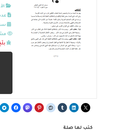
الأ
عدد
سنة
مشا
بلّ
كتب لها صلة