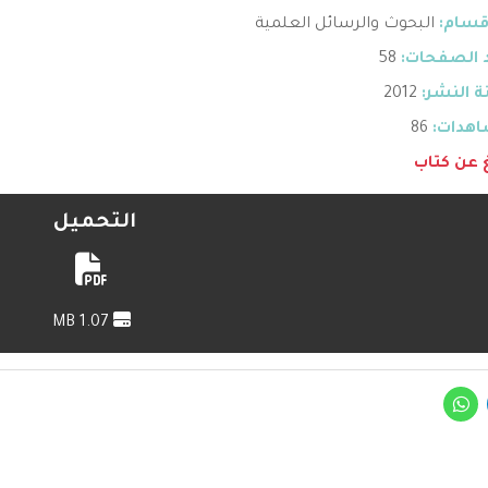
قسام:
البحوث والرسائل العلمية
 الصفحات:
58
 النشر:
2012
هدات:
86
غ عن كتاب
التحميل
1.07 MB