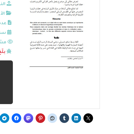
الن
الأ
عدد
سنة
مشا
بلّ