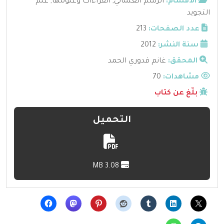
الأقسام:
الرسم العثماني
,
القراءات وعلومها
,
علم
التجويد
عدد الصفحات:
213
سنة النشر:
2012
المحقق:
غانم قدوري الحمد
مشاهدات:
70
بلّغ عن كتاب
التحميل
3.08 MB