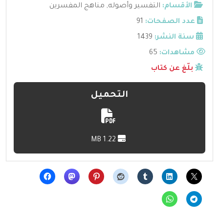
الأقسام:
التفسير وأصوله
,
مناهج المفسرين
عدد الصفحات:
91
سنة النشر:
1439
مشاهدات:
65
بلّغ عن كتاب
التحميل
1.22 MB