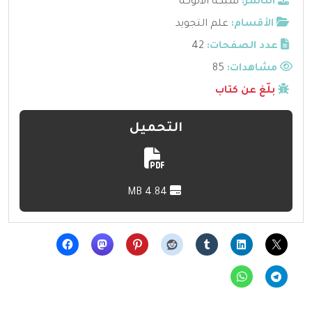
الناشر:
شبكة الألوكة
الأقسام:
علم التجويد
عدد الصفحات:
42
مشاهدات:
85
بلّغ عن كتاب
التحميل
4.84 MB