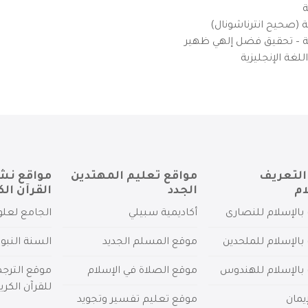
ة
ية (صحيح انترناشونال)
يزية – تحقيق فضل إلهي ظهير
لغة الإنجليزية
التعريف
مواقع تعليم المهتدين
مواقع نش
ام
الجدد
القرآن الك
بالإسلام للنصارى
أكاديمية سبيلي
الجامع لعلو
بالإسلام للملحدين
موقع المسلم الجديد
السنة النبو
 بالإسلام للهندوس
موقع الصلاة في الإسلام
موقع الترج
للقرآن الكري
يمان
موقع تعليم تفسير وتجويد