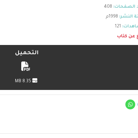
 الصفحات:
408
 النشر:
1998م
هدات:
121
غ عن كتاب
التحميل
8.35 MB