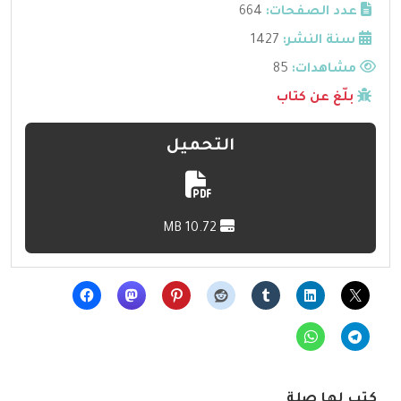
عدد الصفحات:
664
سنة النشر:
1427
مشاهدات:
85
بلّغ عن كتاب
التحميل
10.72 MB
كتب لها صلة