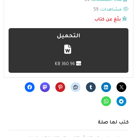
عدد الصفحات:
65
مشاهدات:
59
بلّغ عن كتاب
التحميل
360.96 KB
كتب لها صلة