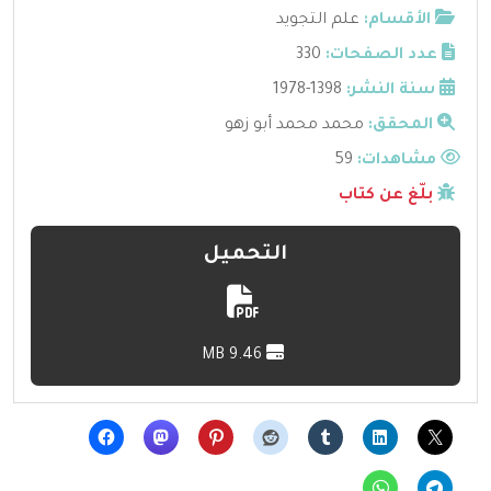
الأقسام:
علم التجويد
عدد الصفحات:
330
سنة النشر:
1398-1978
المحقق:
محمد محمد أبو زهو
مشاهدات:
59
بلّغ عن كتاب
التحميل
9.46 MB