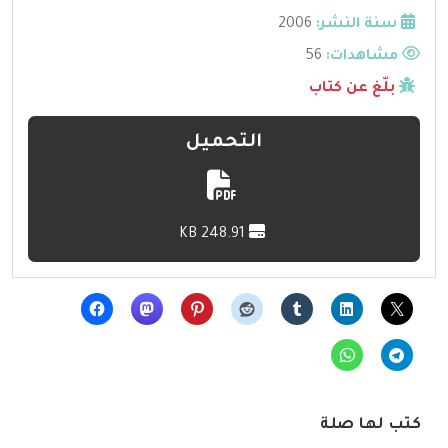
سنة النشر:
2006
مشاهدات:
56
بلّغ عن كتاب
التحميل
248.91 KB
كتب لها صلة