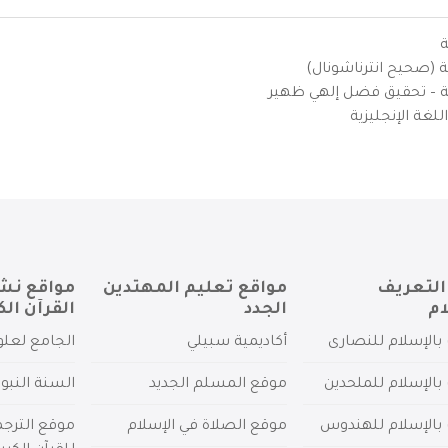
ة
ية (صحيح انترناشونال)
يزية – تحقيق فضل إلهي ظهير
لغة الإنجليزية
التعريف
مواقع تعليم المهتدين
مواقع نش
ام
الجدد
القرآن الك
بالإسلام للنصارى
أكاديمية سبيلي
الجامع لعلو
بالإسلام للملحدين
موقع المسلم الجديد
السنة النبو
 بالإسلام للهندوس
موقع الصلاة في الإسلام
موقع الترج