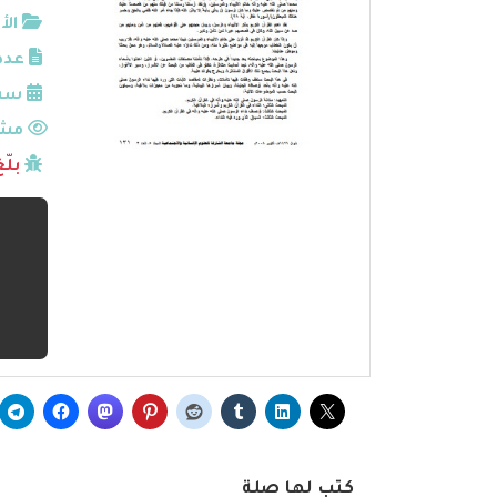
الأ
عدد
سنة
مشا
بلّ
كتب لها صلة