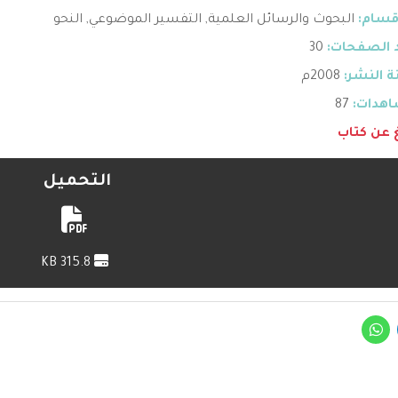
قسام:
البحوث والرسائل العلمية
,
التفسير الموضوعي
,
النحو
 الصفحات:
30
 النشر:
2008م
هدات:
87
غ عن كتاب
التحميل
315.8 KB