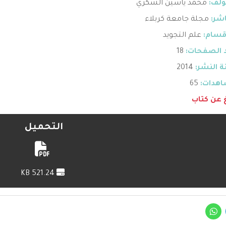
ؤلف:
محمد ياسين الشكري
اشر:
مجلة جامعة كربلاء
قسام:
علم التجويد
 الصفحات:
18
 النشر:
2014
هدات:
65
غ عن كتاب
التحميل
521.24 KB