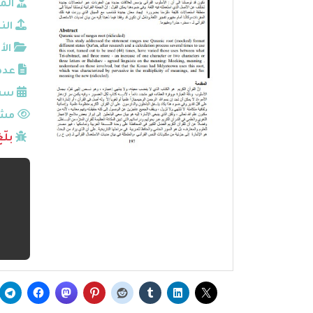
الم
الن
الأ
عدد
سنة
مشا
بلّ