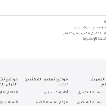
ة
ية (صحيح انترناشونال)
يزية – تحقيق فضل إلهي ظهير
لغة الإنجليزية
التعريف
مواقع تعليم المهتدين
مواقع نش
ام
الجدد
القرآن الك
بالإسلام للنصارى
أكاديمية سبيلي
الجامع لعلو
بالإسلام للملحدين
موقع المسلم الجديد
السنة النبو