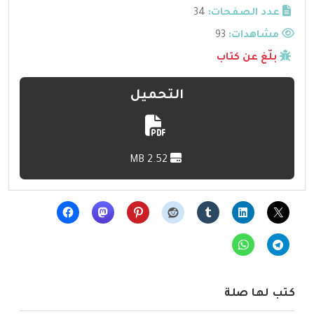
عدد الصفحات:
34
مشاهدات:
93
بلّغ عن كتاب
التحميل
2.52 MB
كتب لها صلة