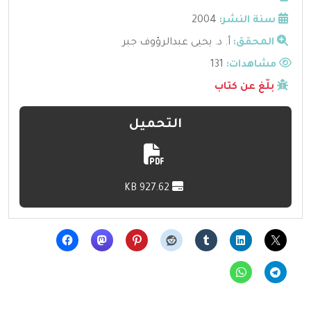
سنة النشر:
2004
المحقق:
أ. د. يحيى عبدالرؤوف جبر
مشاهدات:
131
بلّغ عن كتاب
التحميل
927.62 KB