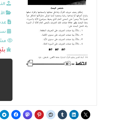
الن
الأ
عدد
سنة
مشا
بلّ