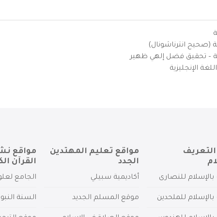
ة
ية (صحيح انترناشونال)
يزية – تحقيق فضل إلهي ظهير
لغة الإنجليزية
التعريف
مواقع تعليم المهتدين
مواقع نش
ام
الجدد
القرآن الك
بالإسلام للنصارى
أكاديمية سبيلي
الجامع لعلو
بالإسلام للملحدين
موقع المسلم الجديد
السنة النبو