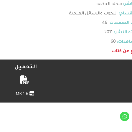
اشر:
مجلة الحكمه
قسام:
البحوث والرسائل العلمية
 الصفحات:
46
 النشر:
2011
هدات:
60
غ عن كتاب
التحميل
1.6 MB