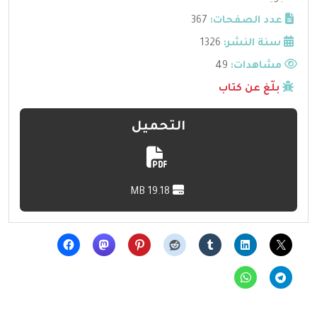
عدد الصفحات:
367
سنة النشر:
1326
مشاهدات:
49
بلّغ عن كتاب
التحميل
19.18 MB