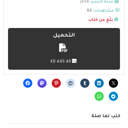
سنة النشر:
2014
مشاهدات:
84
بلّغ عن كتاب
التحميل
449.48 KB
كتب لها صلة