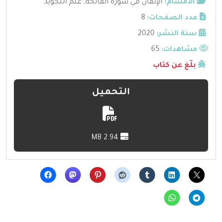
الأقسام:
الإتقان في سورة الفاتحة
,
علم التجويد
عدد الصفحات:
8
سنة النشر:
2020
مشاهدات:
65
بلّغ عن كتاب
التحميل
2.94 MB