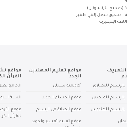
ة
ية (صحيح انترناشونال)
يزية – تحقيق فضل إلهي ظهير
لغة الإنجليزية
التعريف
مواقع تعليم المهتدين
مواقع نش
ام
الجدد
القرآن الك
بالإسلام للنصارى
أكاديمية سبيلي
الجامع لعلو
بالإسلام للملحدين
موقع المسلم الجديد
السنة النبو
 بالإسلام للهندوس
موقع الصلاة في الإسلام
موقع الترج
للقرآن الكري
يمان
موقع تعليم تفسير وتجويد