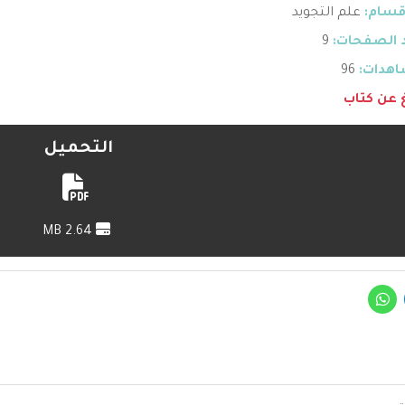
قسام:
علم التجويد
 الصفحات:
9
هدات:
96
غ عن كتاب
التحميل
2.64 MB