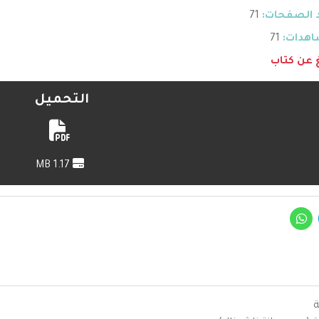
 الصفحات:
71
هدات:
71
غ عن كتاب
التحميل
1.17 MB
ة