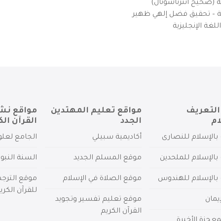
ية (صحيح انترناشونال)
يزية – تحقيق فضل إلهي ظهير
لغة الإنجليزية
التعريف
مواقع تعليم المهتدين
مواقع نش
ام
الجدد
القرآن الك
بالإسلام للنصارى
أكاديمية سبيلي
الجامع لعلو
بالإسلام للملحدين
موقع المسلم الجديد
السنة النبو
 بالإسلام للهندوس
موقع الصلاة في الإسلام
موقع الترج
للقرآن الكري
يمان
موقع تعليم تفسير وتجويد
القرآن الكريم
عجزة الأخيرة