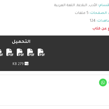
قسام:
الأدب
,
البلاغة
,
اللغة العربية
 الصفحات:
5 ملفات
هدات:
124
غ عن كتاب
التحميل
279 KB