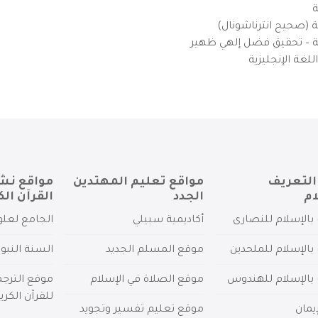
ة
ية (صحيح انترناشونال)
يزية – تحقيق فضل إلهي ظهير
لغة الإنجليزية
التعريف
مواقع تعليم المهتدين
مواقع نش
ام
الجدد
القرآن الك
بالإسلام للنصارى
أكاديمية سبيلي
الجامع لعلو
بالإسلام للملحدين
موقع المسلم الجديد
السنة النبو
 بالإسلام للهندوس
موقع الصلاة في الإسلام
موقع الترج
للقرآن الكري
يمان
موقع تعليم تفسير وتجويد