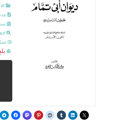
الأ
عدد
سنة
الم
مشا
بلّ