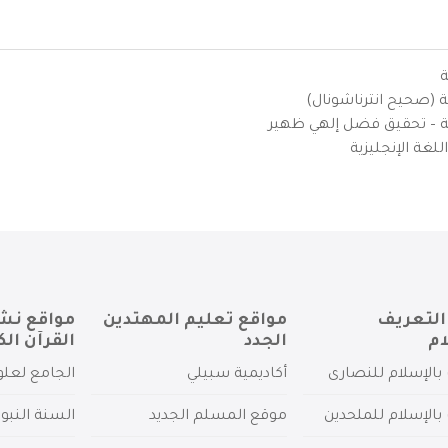
ة
ية (صحيح انترناشونال)
يزية – تحقيق فضل إلهي ظهير
لغة الإنجليزية
التعريف
مواقع تعليم المهتدين
مواقع نش
ام
الجدد
القرآن الك
بالإسلام للنصارى
أكاديمية سبيلي
الجامع لعلو
بالإسلام للملحدين
موقع المسلم الجديد
السنة النبو