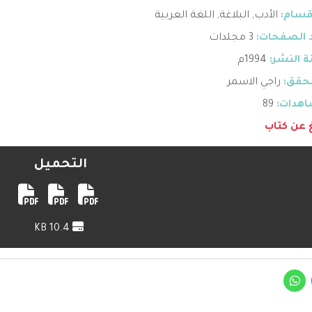
قسام:
الأدب
,
البلاغة
,
اللغة العربية
 الصفحات:
3 مجلدات
 النشر:
1994م
حقق:
راجي الاسمر
هدات:
89
غ عن كتاب
التحميل
10.4 KB