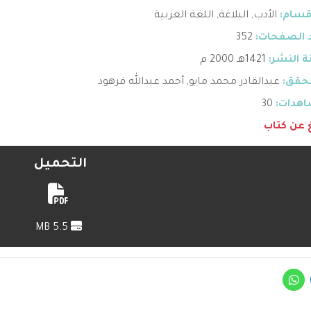
قسام:
الأدب
,
البلاغة
,
اللغة العربية
 الصفحات:
352
 النشر:
1421هـ 2000 م
حقق:
عبدالقادر محمد مايو, أحمد عبدالله فرهود
هدات:
30
غ عن كتاب
التحميل
5.5 MB