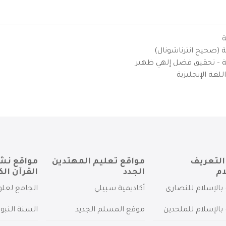
ة
ية (صحيح انترناشونال)
يزية – تحقيق فضل إلهي ظهير
لغة الإنجليزية
التعريف
مواقع تعليم المهتدين
مواقع نش
ام
الجدد
القرآن الك
بالإسلام للنصارى
أكاديمية سبيلي
الجامع لعلو
بالإسلام للملحدين
موقع المسلم الجديد
السنة النبو