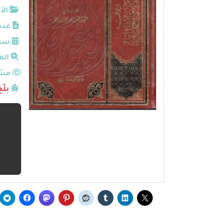
الأ
عدد
سنة
الم
مشا
بلّ