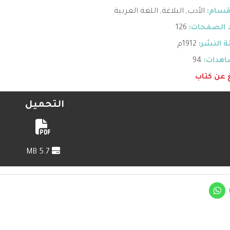
قسام:
الأدب
,
البلاغة
,
اللغة العربية
 الصفحات:
126
 النشر:
1912م
هدات:
94
غ عن كتاب
التحميل
5.7 MB