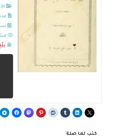
الأ
عدد
سنة
مشا
بلّ
كتب لها صلة