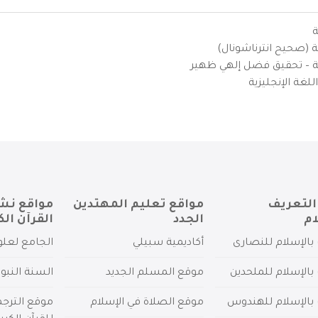
ة
ية (صحيح انترناشونال)
يزية – تحقيق فضل إلهي ظهير
لغة الإنجليزية
التعريف
مواقع تعليم المهتدين
مواقع نش
ام
الجدد
القرآن الك
بالإسلام للنصارى
أكاديمية سبيلي
الجامع لعلو
بالإسلام للملحدين
موقع المسلم الجديد
السنة النبو
 بالإسلام للهندوس
موقع الصلاة في الإسلام
موقع الترج