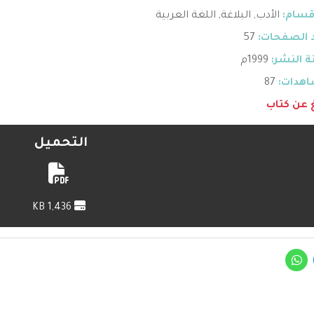
قسام:
الأدب
,
البلاغة
,
اللغة العربية
 الصفحات:
57
 النشر:
1999م
هدات:
87
غ عن كتاب
التحميل
1,436 KB