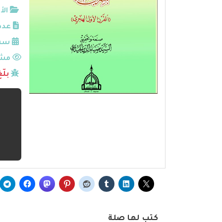
الأ
عدد
سنة
مشا
بلّ
كتب لها صلة