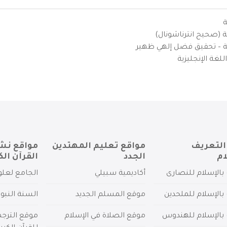
ة
ية (صحيح انترناشونال)
يزية – تحقيق فضل إلهي ظهير
لغة الإنجليزية
التعريف
مواقع تعليم المهتدين
مواقع نش
ام
الجدد
القرآن الك
بالإسلام للنصارى
أكاديمية سبيلي
الجامع لعلو
بالإسلام للملحدين
موقع المسلم الجديد
السنة النبو
 بالإسلام للهندوس
موقع الصلاة في الإسلام
موقع الترج