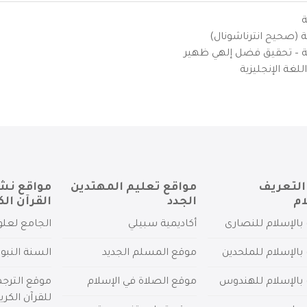
ة
ية (صحيح انترناشونال)
يزية – تحقيق فضل إلهي ظهير
لغة الإنجليزية
التعريف
مواقع تعليم المهتدين
مواقع نش
ام
الجدد
القرآن الك
بالإسلام للنصارى
أكاديمية سبيلي
الجامع لعلو
بالإسلام للملحدين
موقع المسلم الجديد
السنة النبو
 بالإسلام للهندوس
موقع الصلاة في الإسلام
موقع الترج
للقرآن الكري