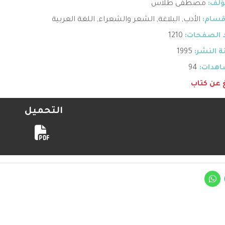
ؤلف:
مصطفى طلاس
قسام:
الأدب
,
البلاغة
,
الشعر والشعراء
,
اللغة العربية
 الصفحات:
1210
 النشر:
1995
هدات:
94
غ عن كتاب
التحميل