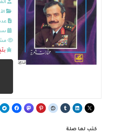
الم
الأ
عدد
سنة
مشا
بلّ
كتب لها صلة