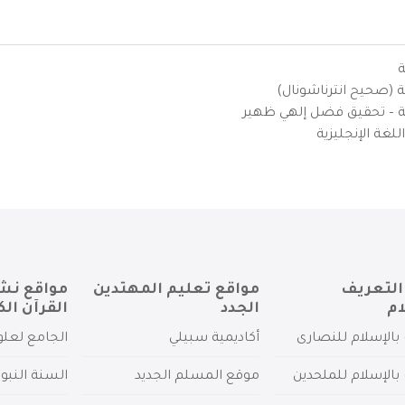
ة
ية (صحيح انترناشونال)
يزية – تحقيق فضل إلهي ظهير
لغة الإنجليزية
التعريف
مواقع تعليم المهتدين
مواقع نش
ام
الجدد
القرآن الك
بالإسلام للنصارى
أكاديمية سبيلي
الجامع لعلو
بالإسلام للملحدين
موقع المسلم الجديد
السنة النبو