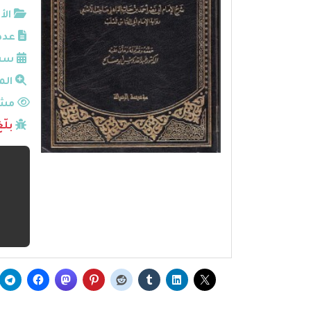
الأ
عدد
سنة
الم
مشا
بلّ