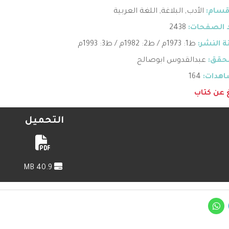
قسام:
الأدب
,
البلاغة
,
اللغة العربية
 الصفحات:
2438
 النشر:
ط1: 1973م / ط2: 1982م / ط3: 1993م
حقق:
عبدالقدوس ابوصالح
هدات:
164
غ عن كتاب
التحميل
40.9 MB