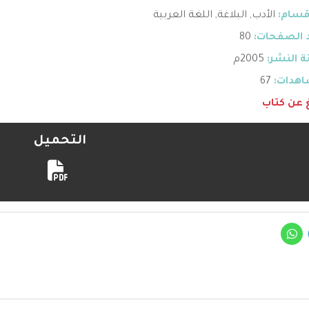
قسام:
الأدب
,
البلاغة
,
اللغة العربية
 الصفحات:
80
 النشر:
2005م
هدات:
67
غ عن كتاب
التحميل