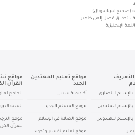
ة
ية (صحيح انترناشونال)
يزية – تحقيق فضل إلهي ظهير
لغة الإنجليزية
التعريف
مواقع تعليم المهتدين
مواقع نش
ام
الجدد
القرآن الك
بالإسلام للنصارى
أكاديمية سبيلي
الجامع لعلو
بالإسلام للملحدين
موقع المسلم الجديد
السنة النبو
 بالإسلام للهندوس
موقع الصلاة في الإسلام
موقع الترج
للقرآن الكري
يمان
موقع تعليم تفسير وتجويد