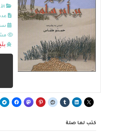
الأ
عدد
سنة
مشا
بلّ
كتب لها صلة