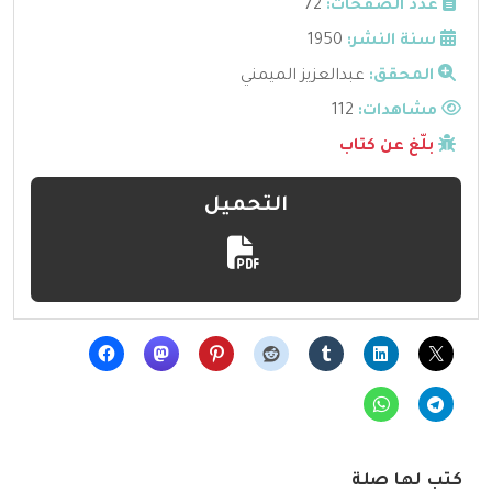
عدد الصفحات:
72
سنة النشر:
1950
المحقق:
عبدالعزيز الميمني
مشاهدات:
112
بلّغ عن كتاب
التحميل
كتب لها صلة