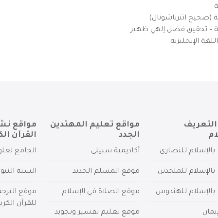
ة
ية (صحيح انترناشونال)
يزية – تحقيق فضل إلهي ظهير
لغة الإنجليزية
التعريف
مواقع تعليم المهتدين
مواقع نش
ام
الجدد
القرآن الك
بالإسلام للنصارى
أكاديمية سبيلي
الجامع لعلو
بالإسلام للملحدين
موقع المسلم الجديد
السنة النبو
 بالإسلام للهندوس
موقع الصلاة في الإسلام
موقع الترج
للقرآن الكري
يمان
موقع تعليم تفسير وتجويد