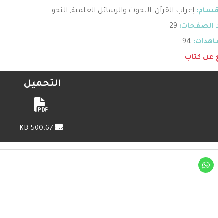
قسام:
إعراب القرآن
,
البحوث والرسائل العلمية
,
النحو
 الصفحات:
29
هدات:
94
غ عن كتاب
التحميل
500.67 KB