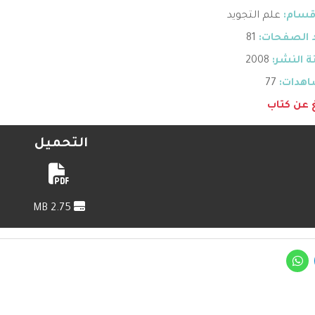
قسام:
علم التجويد
 الصفحات:
81
 النشر:
2008
هدات:
77
غ عن كتاب
التحميل
2.75 MB