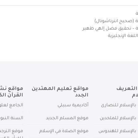
ة
ية (صحيح انترناشونال)
يزية – تحقيق فضل إلهي ظهير
لغة الإنجليزية
التعريف
مواقع تعليم المهتدين
مواقع نش
ام
الجدد
القرآن الك
بالإسلام للنصارى
أكاديمية سبيلي
الجامع لعلو
بالإسلام للملحدين
موقع المسلم الجديد
السنة النبو
 بالإسلام للهندوس
موقع الصلاة في الإسلام
موقع الترج