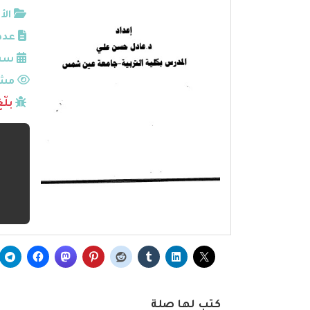
الأ
عدد
سنة
مشا
بلّ
كتب لها صلة