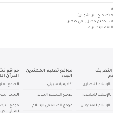
ة
ية (صحيح انترناشونال)
يزية – تحقيق فضل إلهي ظهير
لغة الإنجليزية
التعريف
مواقع تعليم المهتدين
مواقع نش
ام
الجدد
القرآن الك
بالإسلام للنصارى
أكاديمية سبيلي
الجامع لعلو
بالإسلام للملحدين
موقع المسلم الجديد
السنة النبو
 بالإسلام للهندوس
موقع الصلاة في الإسلام
موقع الترج
للقرآن الكري