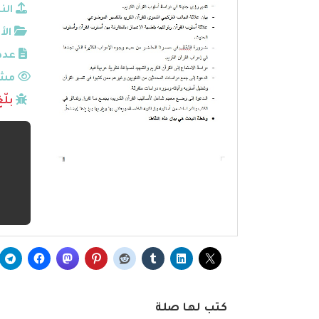
الن
الأ
عدد
مشا
بلّ
كتب لها صلة