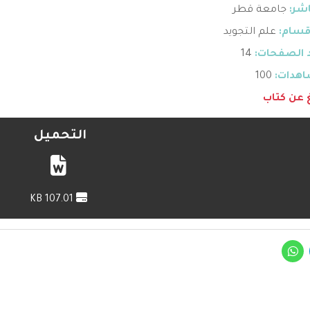
اشر:
جامعة قطر
قسام:
علم التجويد
 الصفحات:
14
هدات:
100
غ عن كتاب
التحميل
107.01 KB